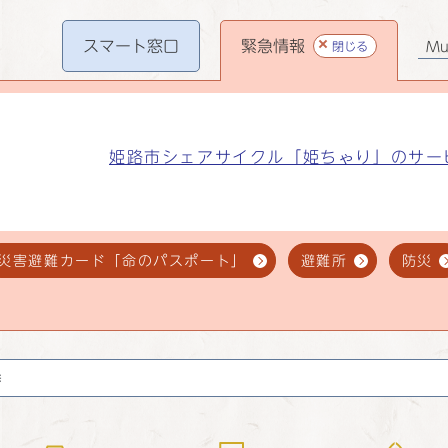
スマート
窓口
緊急情報
閉じる
Mul
姫路市シェアサイクル「姫ちゃり」のサー
災害避難カード「命のパスポート」
避難所
防災