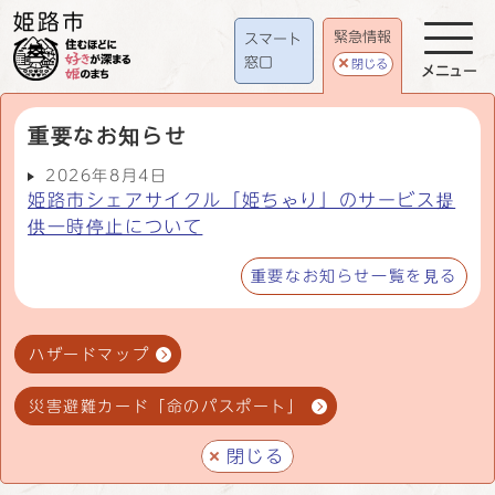
緊急情報
スマート
窓口
閉じる
メニュー
重要なお知らせ
2026年8月4日
姫路市シェアサイクル「姫ちゃり」のサービス提
供一時停止について
重要なお知らせ一覧を見る
ハザードマップ
災害避難カード「命のパスポート」
閉じる