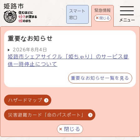
緊急情報
スマート
窓口
閉じる
メニュー
重要なお知らせ
2026年8月4日
姫路市シェアサイクル「姫ちゃり」のサービス提
供一時停止について
重要なお知らせ一覧を見る
ハザードマップ
災害避難カード「命のパスポート」
閉じる