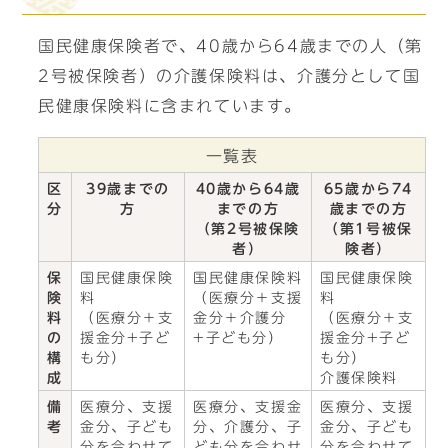
国民健康保険者で、40歳から64歳までの人（第
2号被保険者）の介護保険料は、介護分として国
民健康保険料に含まれています。
一覧表
区
39歳までの
40歳から64歳
65歳から74
分
方
までの方
歳までの方
（第2号被保険
（第1号被保
者）
険者）
保
国民健康保険
国民健康保険料
国民健康保険
険
料
（医療分＋支援
料
料
（医療分＋支
金分＋介護分
（医療分＋支
の
援金分+子ど
+子ども分）
援金分+子ど
構
も分）
も分）
成
介護保険料
備
医療分、支援
医療分、支援金
医療分、支援
考
金分、子ども
分、介護分、子
金分、子ども
分を合わせて
ども分を合わせ
分を合わせて