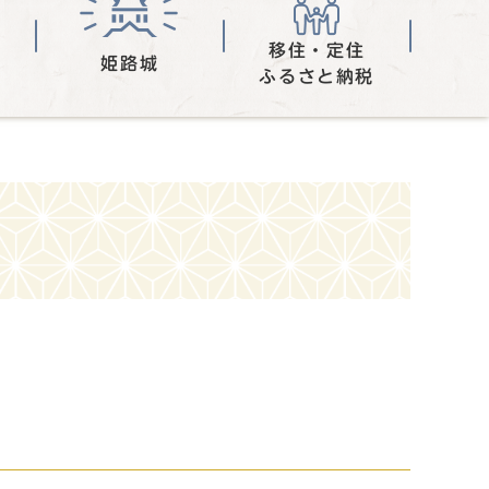
移住・定住
姫路城
ふるさと納税