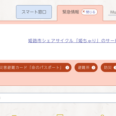
スマート
窓口
緊急情報
閉じる
Mul
姫路市シェアサイクル「姫ちゃり」のサー
災害避難カード「命のパスポート」
避難所
防災