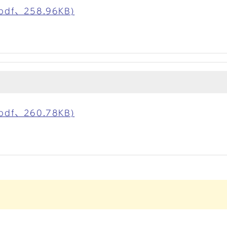
f、258.96KB)
f、260.78KB)