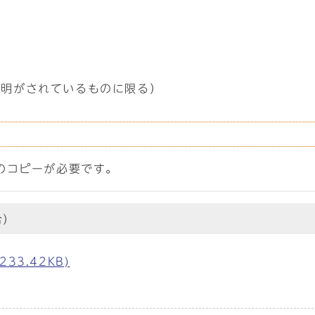
証明がされているものに限る）
のコピーが必要です。
合）
33.42KB)