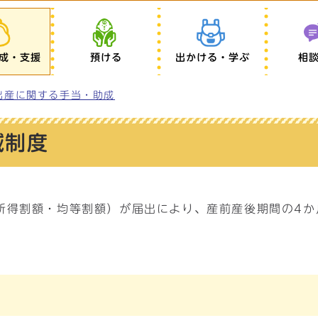
成・支援
預ける
出かける・学ぶ
相
出産に関する手当・助成
減制度
所得割額・均等割額）が届出により、産前産後期間の4か