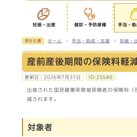
妊娠・出産
健診・予防接種
手当・助
ホーム
手当・助成・支援
妊娠・
現在位置
産前産後期間の保険料軽
更新日：
2026年7月31日
ID:25580
出産された国民健康保険被保険者の保険料（
減されます。
対象者