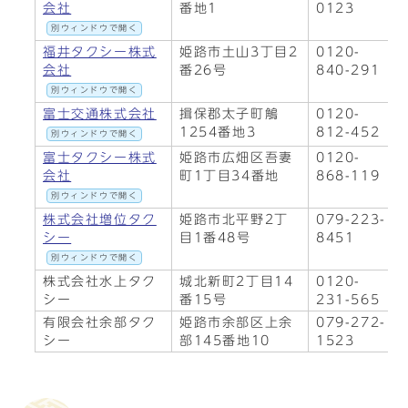
会社
番地1
0123
別ウィンドウで開く
福井タクシー株式
姫路市土山3丁目2
0120-
会社
番26号
840-291
別ウィンドウで開く
富士交通株式会社
揖保郡太子町鵤
0120-
1254番地3
812-452
別ウィンドウで開く
富士タクシー株式
姫路市広畑区吾妻
0120-
会社
町1丁目34番地
868-119
別ウィンドウで開く
株式会社増位タク
姫路市北平野2丁
079-223-
シー
目1番48号
8451
別ウィンドウで開く
株式会社水上タク
城北新町2丁目14
0120-
シー
番15号
231-565
有限会社余部タク
姫路市余部区上余
079-272-
シー
部145番地10
1523