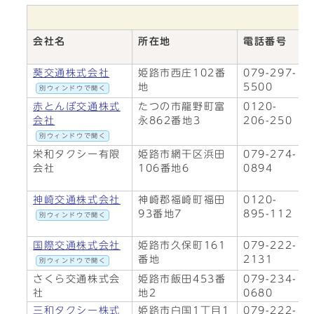
会社名
所在地
電話番号
葵交通株式会社
姫路市西庄102番
079-297-
地
5500
別ウィンドウで開く
赤とんぼ交通株式
たつの市龍野町富
0120-
会社
永862番地3
206-250
別ウィンドウで開く
栄和タクシー有限
姫路市網干区浜田
079-274-
会社
106番地6
0894
神崎交通株式会社
神崎郡福崎町福田
0120-
93番地7
895-112
別ウィンドウで開く
国際交通株式会社
姫路市久保町161
079-222-
番地
2131
別ウィンドウで開く
さくら交通株式会
姫路市飯田453番
079-234-
社
地2
0680
三和タクシー株式
姫路市白国1丁目1
079-222-