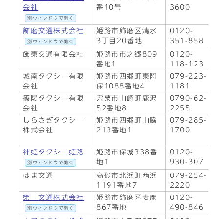
会社
番10号
3600
別ウィンドウで開く
飾磨交通株式会社
姫路市飾磨区清水
0120-
3丁目20番地
351-858
別ウィンドウで開く
飾東交通有限会社
姫路市市之郷809
0120-
番地1
118-123
城南タクシー有限
姫路市四郷町東阿
079-223-
会社
保1088番地4
1181
篠陽タクシー有限
宍粟市山崎町鹿沢
0790-62-
会社
52番地8
2255
しらさぎタクシー
姫路市四郷町山脇
079-285-
株式会社
213番地1
1700
神姫タクシー姫路
姫路市保城338番
0120-
地1
930-307
別ウィンドウで開く
はま交通
高砂市北浜町西浜
079-254-
1191番地7
2220
第一交通株式会社
姫路市飾磨区妻鹿
0120-
867番地
490-846
別ウィンドウで開く