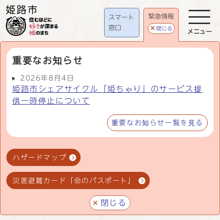
緊急情報
スマート
窓口
閉じる
メニュー
重要なお知らせ
2026年8月4日
姫路市シェアサイクル「姫ちゃり」のサービス提
供一時停止について
重要なお知らせ一覧を見る
ハザードマップ
災害避難カード「命のパスポート」
閉じる