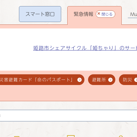
スマート
窓口
緊急情報
閉じる
Mul
姫路市シェアサイクル「姫ちゃり」のサー
災害避難カード「命のパスポート」
避難所
防災