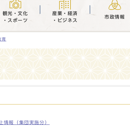
観光・文化
産業・経済
市政情報
・スポーツ
・ビジネス
教育
止情報（集団実施分）