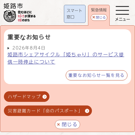
緊急情報
スマート
窓口
閉じる
メニュー
重要なお知らせ
2026年8月4日
姫路市シェアサイクル「姫ちゃり」のサービス提
供一時停止について
重要なお知らせ一覧を見る
ハザードマップ
災害避難カード「命のパスポート」
閉じる