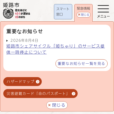
緊急情報
スマート
窓口
閉じる
メニュー
重要なお知らせ
2026年8月4日
姫路市シェアサイクル「姫ちゃり」のサービス提
供一時停止について
重要なお知らせ一覧を見る
ハザードマップ
災害避難カード「命のパスポート」
閉じる