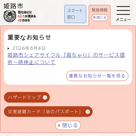
緊急情報
スマート
窓口
閉じる
メニュー
重要なお知らせ
2026年8月4日
姫路市シェアサイクル「姫ちゃり」のサービス提
供一時停止について
重要なお知らせ一覧を見る
ハザードマップ
災害避難カード「命のパスポート」
閉じる