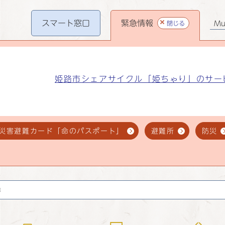
スマート
窓口
緊急情報
閉じる
Mul
姫路市シェアサイクル「姫ちゃり」のサー
災害避難カード「命のパスポート」
避難所
防災