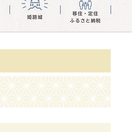
移住・定住
姫路城
ふるさと納税