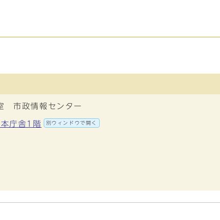
室 市政情報センター
 本庁舎1階
別ウィンドウで開く