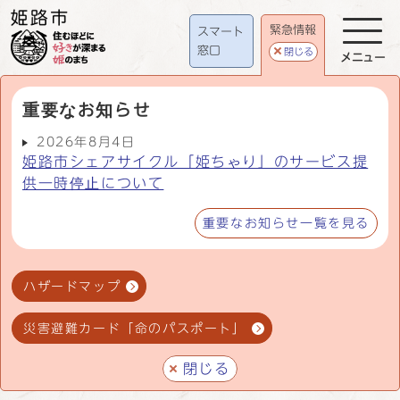
緊急情報
スマート
窓口
閉じる
メニュー
重要なお知らせ
2026年8月4日
姫路市シェアサイクル「姫ちゃり」のサービス提
供一時停止について
重要なお知らせ一覧を見る
ハザードマップ
災害避難カード「命のパスポート」
閉じる