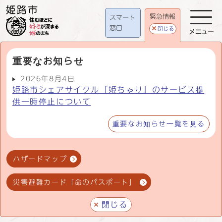
緊急情報
スマート
窓口
閉じる
メニュー
重要なお知らせ
2026年8月4日
姫路市シェアサイクル「姫ちゃり」のサービス提
供一時停止について
重要なお知らせ一覧を見る
ハザードマップ
災害避難カード「命のパスポート」
閉じる