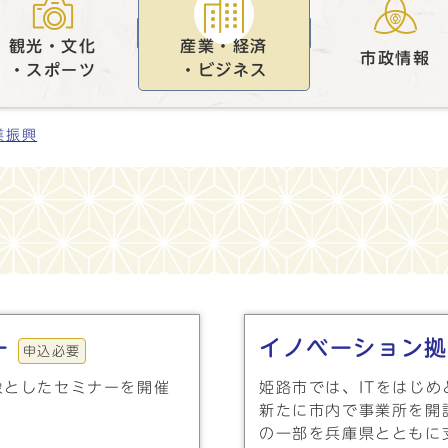
観光・文化
産業・経済
市政情報
・スポーツ
・ビジネス
業振興
ー
イノベーション拠
申込必要
象としたセミナーを開催
姫路市では、ITをはじ
新たに市内で事業所を開
の一部を兵庫県とともに