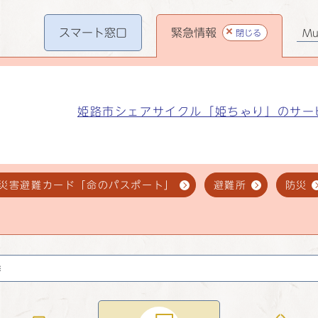
スマート
窓口
緊急情報
閉じる
Mul
姫路市シェアサイクル「姫ちゃり」のサー
災害避難カード「命のパスポート」
避難所
防災