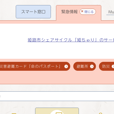
スマート
窓口
緊急情報
閉じる
Mul
姫路市シェアサイクル「姫ちゃり」のサー
災害避難カード「命のパスポート」
避難所
防災