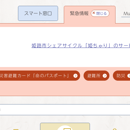
スマート
窓口
緊急情報
閉じる
Mul
姫路市シェアサイクル「姫ちゃり」のサー
災害避難カード「命のパスポート」
避難所
防災