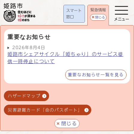
緊急情報
スマート
窓口
閉じる
メニュー
重要なお知らせ
2026年8月4日
姫路市シェアサイクル「姫ちゃり」のサービス提
供一時停止について
重要なお知らせ一覧を見る
ハザードマップ
災害避難カード「命のパスポート」
閉じる