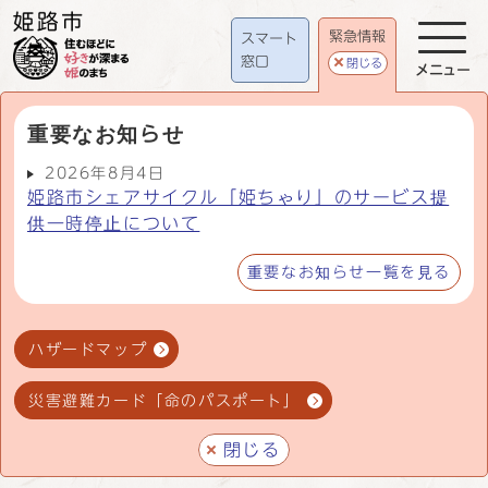
緊急情報
スマート
窓口
閉じる
メニュー
重要なお知らせ
2026年8月4日
姫路市シェアサイクル「姫ちゃり」のサービス提
供一時停止について
重要なお知らせ一覧を見る
ハザードマップ
災害避難カード「命のパスポート」
閉じる