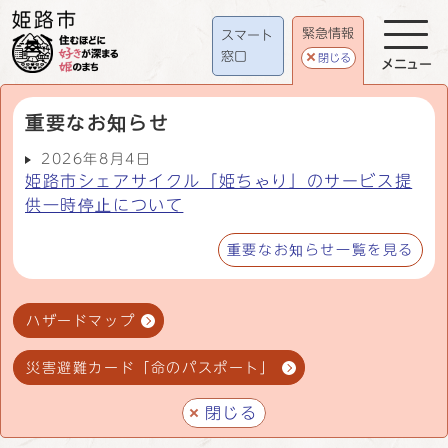
緊急情報
スマート
窓口
閉じる
メニュー
重要なお知らせ
2026年8月4日
姫路市シェアサイクル「姫ちゃり」のサービス提
供一時停止について
重要なお知らせ一覧を見る
ハザードマップ
災害避難カード「命のパスポート」
閉じる