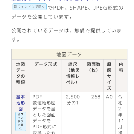
別ウィンドウで開く
でPDF、SHAPE、JPEG形式の
データを公開しています。
公開されているデータは、無償で提供していま
す。
地図データ
地図
データ形式
縮尺
図面数
原
内
デー
（地図
（枚）
図
容
タの
情報レ
サ
種類
ベル）
イ
ズ
基本
PDF
2,500
268
A0
令
地形
数値地形図
分の1
和
図
データを基
2
とした図面
年
別ウ
ィン
データを
11
ドウ
で開
PDF形式に
月
く
変換したも
撮