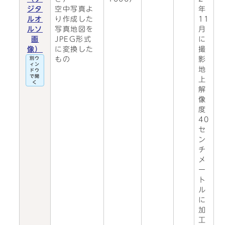
ジタ
空中写真よ
年
ルオ
り作成した
11
ルソ
写真地図を
月
画
JPEG形式
に
像）
に変換した
撮
もの
影
別ウ
ィン
地
ドウ
で開
上
く
解
像
度
40
セ
ン
チ
メ
ー
ト
ル
に
加
工