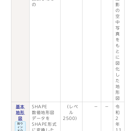
の
影
の
空
中
写
真
を
も
と
に
図
化
し
た
地
形
図
基本
SHAPE
（レベ
－
－
令
地形
数値地形図
ル
和
図
データを
2500）
2
SHAPE形式
年
別ウ
ィン
に変換した
11
ドウ