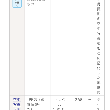
で開
もの
月
く
撮
影
の
空
中
写
真
を
も
と
に
図
化
し
た
地
形
図
空中
JPEG（位
（レベ
268
－
令
写真
置情報付
ル
和
（デ
き）
1000）
2