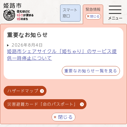
緊急情報
スマート
窓口
閉じる
メニュー
重要なお知らせ
2026年8月4日
姫路市シェアサイクル「姫ちゃり」のサービス提
供一時停止について
重要なお知らせ一覧を見る
ハザードマップ
災害避難カード「命のパスポート」
閉じる