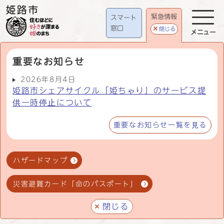
緊急情報
スマート
窓口
閉じる
メニュー
重要なお知らせ
2026年8月4日
姫路市シェアサイクル「姫ちゃり」のサービス提
供一時停止について
重要なお知らせ一覧を見る
ハザードマップ
災害避難カード「命のパスポート」
閉じる