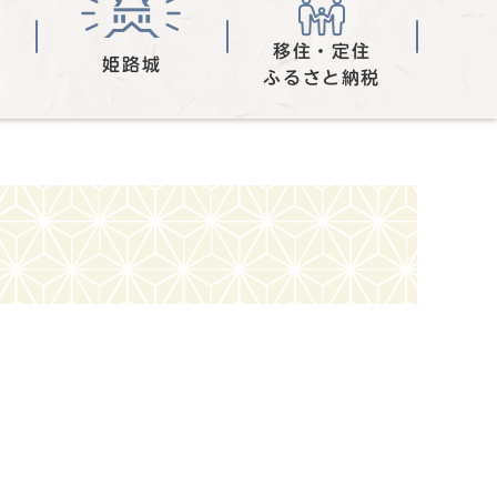
移住・定住
姫路城
ふるさと納税