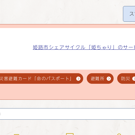
ス
姫路市シェアサイクル「姫ちゃり」のサー
災害避難カード「命のパスポート」
避難所
防災