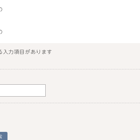
の
の
る入力項目があります
索