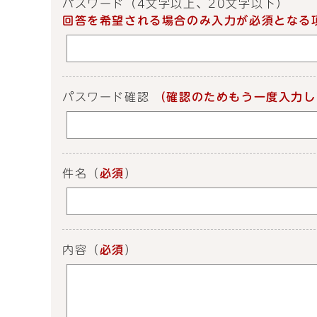
パスワード
（4文字以上、20文字以下）
回答を希望される場合のみ入力が必須となる
パスワード確認
（確認のためもう一度入力し
件名
（
必須
）
内容
（
必須
）