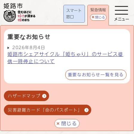
緊急情報
スマート
窓口
閉じる
メニュー
重要なお知らせ
2026年8月4日
姫路市シェアサイクル「姫ちゃり」のサービス提
供一時停止について
重要なお知らせ一覧を見る
ハザードマップ
災害避難カード「命のパスポート」
閉じる