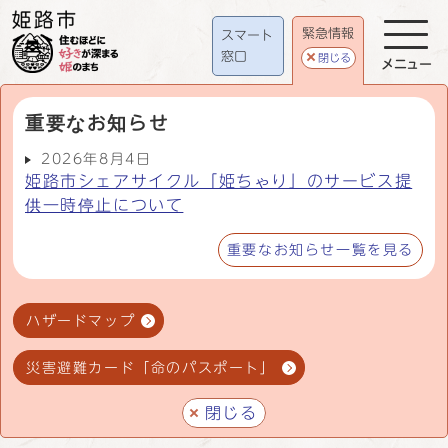
緊急情報
スマート
窓口
閉じる
メニュー
重要なお知らせ
2026年8月4日
姫路市シェアサイクル「姫ちゃり」のサービス提
供一時停止について
重要なお知らせ一覧を見る
ハザードマップ
災害避難カード「命のパスポート」
閉じる