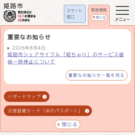
緊急情報
スマート
窓口
閉じる
メニュー
重要なお知らせ
2026年8月4日
姫路市シェアサイクル「姫ちゃり」のサービス提
供一時停止について
重要なお知らせ一覧を見る
ハザードマップ
災害避難カード「命のパスポート」
閉じる