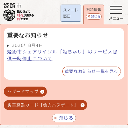
緊急情報
スマート
窓口
閉じる
メニュー
重要なお知らせ
2026年8月4日
姫路市シェアサイクル「姫ちゃり」のサービス提
供一時停止について
重要なお知らせ一覧を見る
ハザードマップ
災害避難カード「命のパスポート」
閉じる