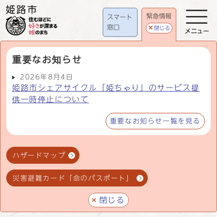
緊急情報
スマート
窓口
閉じる
メニュー
重要なお知らせ
2026年8月4日
姫路市シェアサイクル「姫ちゃり」のサービス提
供一時停止について
重要なお知らせ一覧を見る
ハザードマップ
災害避難カード「命のパスポート」
閉じる