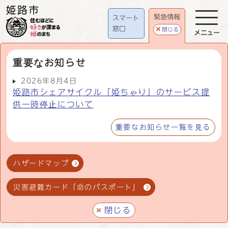
緊急情報
スマート
窓口
閉じる
メニュー
重要なお知らせ
2026年8月4日
姫路市シェアサイクル「姫ちゃり」のサービス提
供一時停止について
重要なお知らせ一覧を見る
ハザードマップ
災害避難カード「命のパスポート」
閉じる