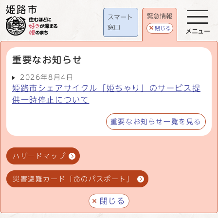
緊急情報
スマート
窓口
閉じる
メニュー
重要なお知らせ
2026年8月4日
姫路市シェアサイクル「姫ちゃり」のサービス提
供一時停止について
重要なお知らせ一覧を見る
ハザードマップ
災害避難カード「命のパスポート」
閉じる