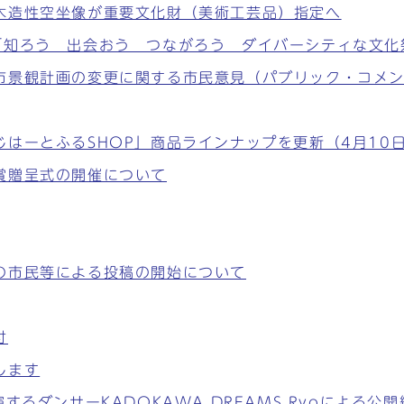
木造性空坐像が重要文化財（美術工芸品）指定へ
「知ろう 出会おう つながろう ダイバーシティな文化
市景観計画の変更に関する市民意見（パブリック・コメ
はーとふるSHOP」商品ラインナップを更新（4月10
賞贈呈式の開催について
の市民等による投稿の開始について
付
します
するダンサーKADOKAWA DREAMS Ryoによる公