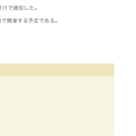
付けで通知した。
時で開催する予定である。
。