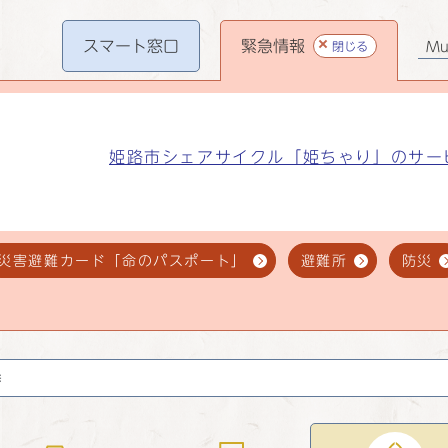
スマート
窓口
緊急情報
閉じる
Mul
姫路市シェアサイクル「姫ちゃり」のサー
災害避難カード「命のパスポート」
避難所
防災