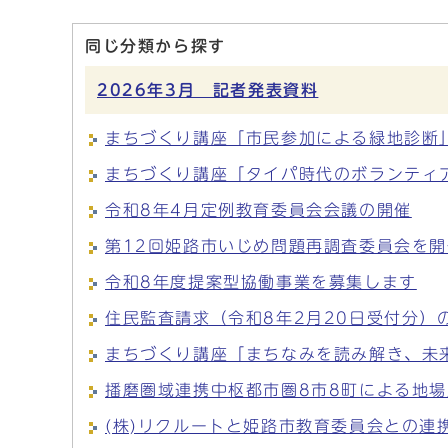
同じ分類から探す
2026年3月 記者発表資料
まちづくり講座「市民参加による緑地診断
まちづくり講座「タイパ時代のボランティ
令和8年4月定例教育委員会会議の開催
第12回姫路市いじめ問題再調査委員会を
令和8年度提案型協働事業を募集します
住民監査請求（令和8年2月20日受付分）
まちづくり講座「まちなみを読み解き、未
播磨圏域連携中枢都市圏8市8町による地
(株)リクルートと姫路市教育委員会との連