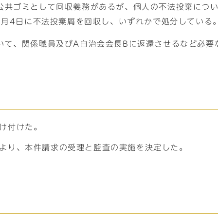
公共ゴミとして回収義務があるが、個人の不法投棄につ
2月4日に不法投棄屑を回収し、いずれかで処分している
いて、関係職員及びA自治会会長Bに返還させるなど必要
受け付けた。
により、本件請求の受理と監査の実施を決定した。