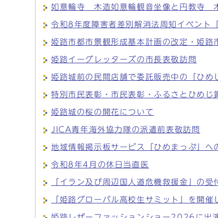
如意輪寺 木造如意輪観音坐像と円教寺 
令和8年度障害者差別解消法周知イベント
姫路市都市景観形成基本計画の改定・姫路
姫路イーグレッターズの市長表敬訪問
姫路城前の民間店舗で委託販売中の「ひめじ
特別市民表彰・市民表彰・ふるさとひめじ
姫路城の桜の開花について
JICA青年海外協力隊の派遣前表敬訪問
地域情報掲示板サービス「ひめまっぷ」へ
令和8年4月の休日当直医
「イラン及び周辺国人道危機救援金」の受
「姫路グローバル高校生サミット」を開催
姫路レザーファッションショー2026に出演