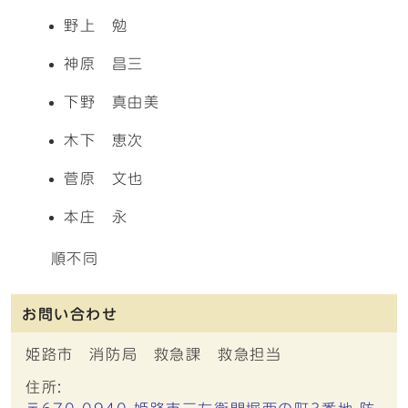
野上 勉
神原 昌三
下野 真由美
木下 恵次
菅原 文也
本庄 永
順不同
お問い合わせ
姫路市 消防局 救急課 救急担当
住所: