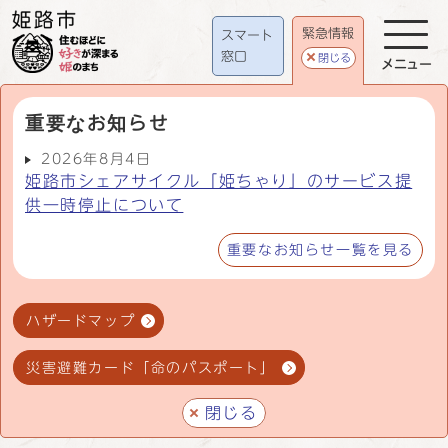
緊急情報
スマート
窓口
閉じる
メニュー
重要なお知らせ
2026年8月4日
姫路市シェアサイクル「姫ちゃり」のサービス提
供一時停止について
重要なお知らせ一覧を見る
ハザードマップ
災害避難カード「命のパスポート」
閉じる