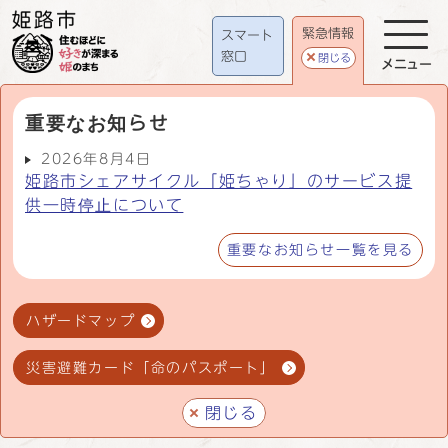
緊急情報
スマート
窓口
閉じる
メニュー
重要なお知らせ
2026年8月4日
姫路市シェアサイクル「姫ちゃり」のサービス提
供一時停止について
重要なお知らせ一覧を見る
ハザードマップ
災害避難カード「命のパスポート」
閉じる