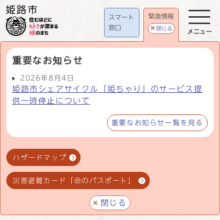
緊急情報
スマート
窓口
閉じる
メニュー
重要なお知らせ
2026年8月4日
姫路市シェアサイクル「姫ちゃり」のサービス提
供一時停止について
重要なお知らせ一覧を見る
ハザードマップ
災害避難カード「命のパスポート」
閉じる