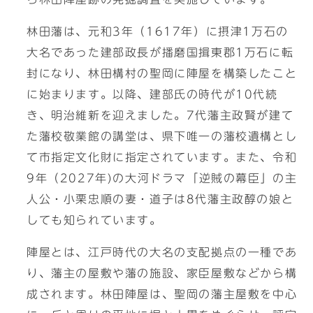
林田藩は、元和3年（1617年）に摂津1万石の
大名であった建部政長が播磨国揖東郡1万石に転
封になり、林田構村の聖岡に陣屋を構築したこと
に始まります。以降、建部氏の時代が10代続
き、明治維新を迎えました。7代藩主政賢が建て
た藩校敬業館の講堂は、県下唯一の藩校遺構とし
て市指定文化財に指定されています。また、令和
9年（2027年)の大河ドラマ「逆賊の幕臣」の主
人公・小栗忠順の妻・道子は8代藩主政醇の娘と
しても知られています。
陣屋とは、江戸時代の大名の支配拠点の一種であ
り、藩主の屋敷や藩の施設、家臣屋敷などから構
成されます。林田陣屋は、聖岡の藩主屋敷を中心