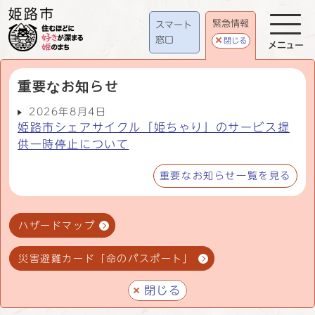
緊急情報
スマート
窓口
閉じる
メニュー
重要なお知らせ
2026年8月4日
姫路市シェアサイクル「姫ちゃり」のサービス提
供一時停止について
重要なお知らせ一覧を見る
ハザードマップ
災害避難カード「命のパスポート」
閉じる