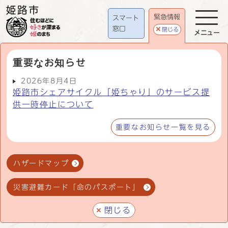
緊急情報
スマート
窓口
閉じる
メニュー
重要なお知らせ
2026年8月4日
姫路市シェアサイクル「姫ちゃり」のサービス提
供一時停止について
重要なお知らせ一覧を見る
ハザードマップ
災害避難カード「命のパスポート」
閉じる