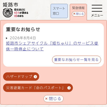
緊急情報
スマート
窓口
閉じる
メニュー
重要なお知らせ
2026年8月4日
姫路市シェアサイクル「姫ちゃり」のサービス提
供一時停止について
重要なお知らせ一覧を見る
ハザードマップ
災害避難カード「命のパスポート」
閉じる