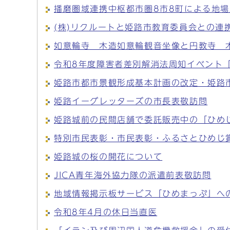
播磨圏域連携中枢都市圏8市8町による地
(株)リクルートと姫路市教育委員会との連
如意輪寺 木造如意輪観音坐像と円教寺 
令和8年度障害者差別解消法周知イベント
姫路市都市景観形成基本計画の改定・姫路
姫路イーグレッターズの市長表敬訪問
姫路城前の民間店舗で委託販売中の「ひめじ
特別市民表彰・市民表彰・ふるさとひめじ
姫路城の桜の開花について
JICA青年海外協力隊の派遣前表敬訪問
地域情報掲示板サービス「ひめまっぷ」へ
令和8年4月の休日当直医