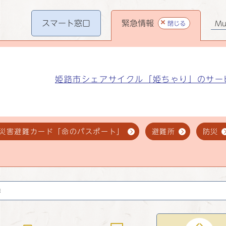
スマート
窓口
緊急情報
閉じる
Mul
姫路市シェアサイクル「姫ちゃり」のサー
災害避難カード「命のパスポート」
避難所
防災