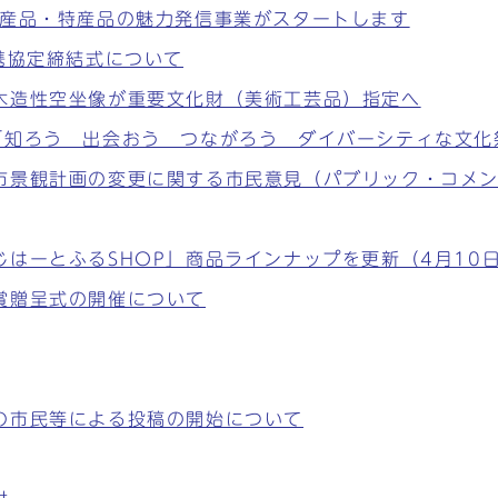
場産品・特産品の魅力発信事業がスタートします
携協定締結式について
木造性空坐像が重要文化財（美術工芸品）指定へ
「知ろう 出会おう つながろう ダイバーシティな文化
市景観計画の変更に関する市民意見（パブリック・コメ
はーとふるSHOP」商品ラインナップを更新（4月10
賞贈呈式の開催について
の市民等による投稿の開始について