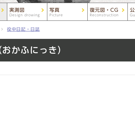
実測図
写真
復元図・CG
公
Design drowing
Picture
Reconstruction
Gu
役中日記・日誌
（おかふにっき）