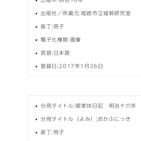
出版年:明治16年
出版社／所蔵元:姫路市立城郭研究室
装丁:冊子
電子化種類:画像
言語:日本語
登録日:2017年1月26日
分冊タイトル:御家扶日記 明治十六年
分冊タイトル（よみ）:おかふにっき
装丁:冊子