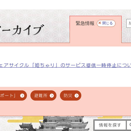
緊急情報
閉じる
M
ェアサイクル「姫ちゃり」のサービス提供一時停止につ
スポート」
避難所
防災
情報を探す