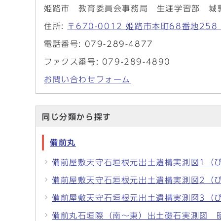
姫路市 教育委員会事務局 生涯学習部 城
住所:
〒670-0012 姫路市本町68番地2
電話番号:
079-289-4877
ファクス番号: 079-289-4890
お問い合わせフォーム
同じ分類から探す
備前丸
備前屋敷天守石垣根元出土遺構実測図1（
備前屋敷天守石垣根元出土遺構実測図2（
備前屋敷天守石垣根元出土遺構実測図3（
備前丸石垣際（南〜東）出土礎石実測図 昭