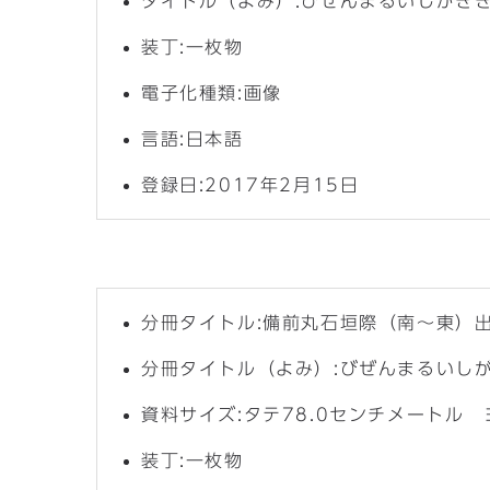
タイトル（よみ）:びぜんまるいしがき
装丁:一枚物
電子化種類:画像
言語:日本語
登録日:2017年2月15日
分冊タイトル:備前丸石垣際（南〜東）
分冊タイトル（よみ）:びぜんまるいし
資料サイズ:タテ78.0センチメートル 
装丁:一枚物