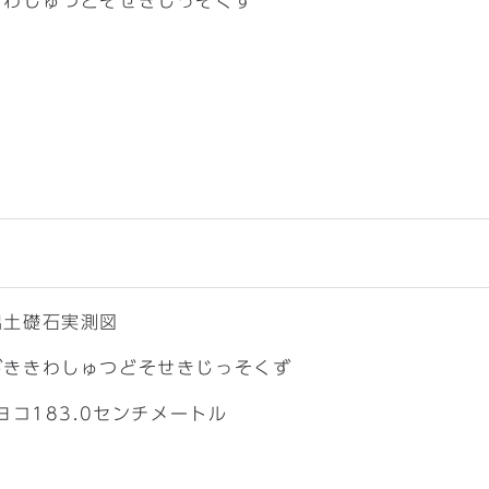
きわしゅつどそせきじっそくず
出土礎石実測図
がききわしゅつどそせきじっそくず
ヨコ183.0センチメートル