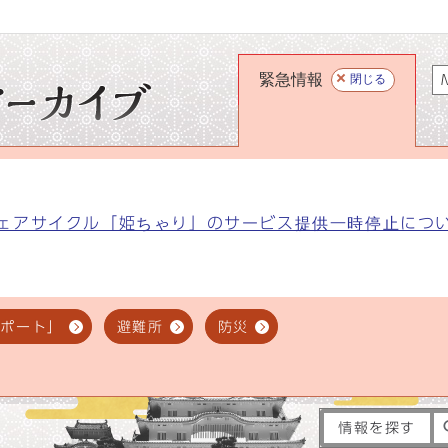
緊急情報
閉じる
M
ェアサイクル「姫ちゃり」のサービス提供一時停止につ
スポート」
避難所
防災
情報を探す