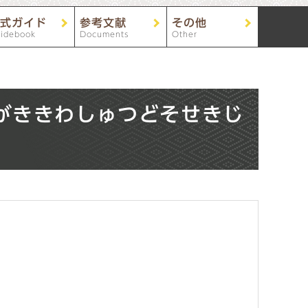
式ガイド
参考文献
その他
idebook
Documents
Other
がききわしゅつどそせきじ