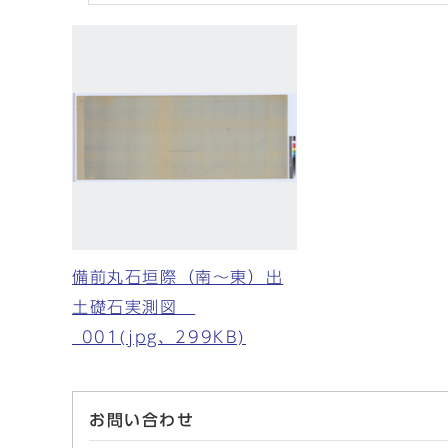
備前丸石垣際（南〜東）出
土礎石実測図
_001(jpg、299KB)
お問い合わせ