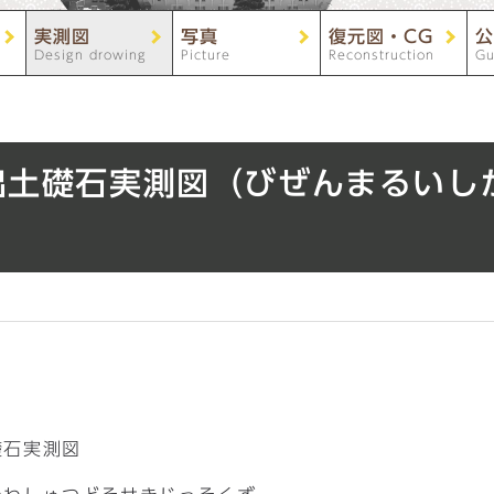
実測図
写真
復元図・CG
公
Design drowing
Picture
Reconstruction
Gu
出土礎石実測図（びぜんまるいし
礎石実測図