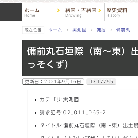
ホーム
絵図・古絵図
歴史資料
Home
Drowing
History
ホーム
実測図
発掘
備前丸
現在位置
備前丸石垣際（南〜東）
っそくず）
更新日：
2021年9月16日
ID:17755
カテゴリ:実測図
請求記号:02_011_065-2
タイトル:備前丸石垣際（南〜東）出土