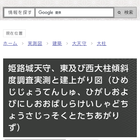
検索
情報を探す
現在位置
ホーム
実測図
建築
大天守
大柱
姫路城天守、東及び西大柱傾斜
度調査実測と建上がり図（ひめ
じじょうてんしゅ、ひがしおよ
びにしおおばしらけいしゃどち
ょうさじっそくとたちあがり
ず）