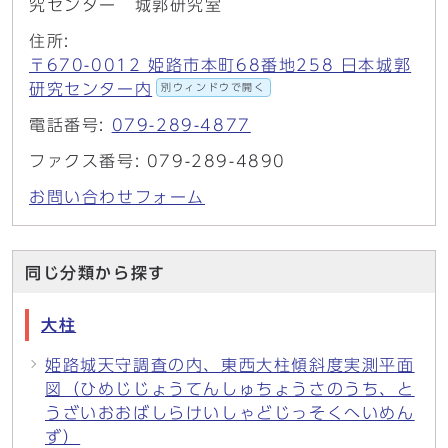
究センター 城郭研究室
住所:
〒670-0012 姫路市本町68番地258 日本城郭
研究センター内
別ウィンドウで開く
電話番号:
079-289-4877
ファクス番号: 079-289-4890
お問い合わせフォーム
同じ分類から探す
大柱
姫路城天守調査の内、東西大柱傾斜度実測平面
図（ひめじじょうてんしゅちょうさのうち、と
うざいおおばしらけいしゃどじっそくへいめん
ず）