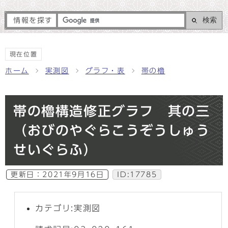
検索
情報を探す
現在位置
ホーム
実測図
グラフ・表
帯の櫓
帯の櫓構造修正グラフ 其の三
（おびのやぐらこうぞうしゅう
せいぐらふ）
更新日：
2021年9月16日
ID:17785
カテゴリ:実測図