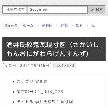
検索
情報を探す
ホーム
実測図
建築
部材
瓦
現在位置
酒井氏紋鬼瓦現寸図（さかいし
もんおにがわらげんすんず）
更新日：
2021年9月16日
ID:17873
カテゴリ:実測図
請求記号:02_003_029
タイトル:酒井氏紋鬼瓦現寸図