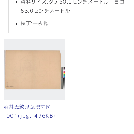
資料サイズ:タテ60.0センチメートル ヨコ
83.0センチメートル
装丁:一枚物
酒井氏紋鬼瓦現寸図
_001(jpg、496KB)