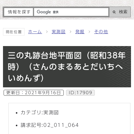
検索
情報を探す
ホーム
実測図
発掘
その他
現在位置
三の丸跡台地平面図（昭和38年
時）（さんのまるあとだいちへ
いめんず）
更新日：
2021年9月16日
ID:17909
カテゴリ:実測図
請求記号:02_011_064