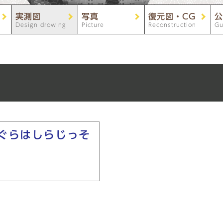
実測図
写真
復元図・CG
公
Design drowing
Picture
Reconstruction
Gu
ぐらはしらじっそ