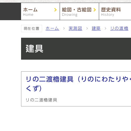
ホーム
絵図・古絵図
歴史資料
Home
Drowing
History
ホーム
実測図
建築
リの渡櫓
現在位置
建具
メインメニュー
リの二渡櫓建具（りのにわたりや
くず）
リの二渡櫓建具