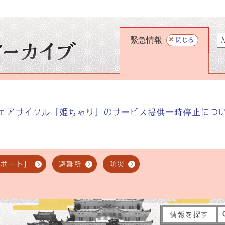
緊急情報
閉じる
M
ェアサイクル「姫ちゃり」のサービス提供一時停止につ
スポート」
避難所
防災
情報を探す