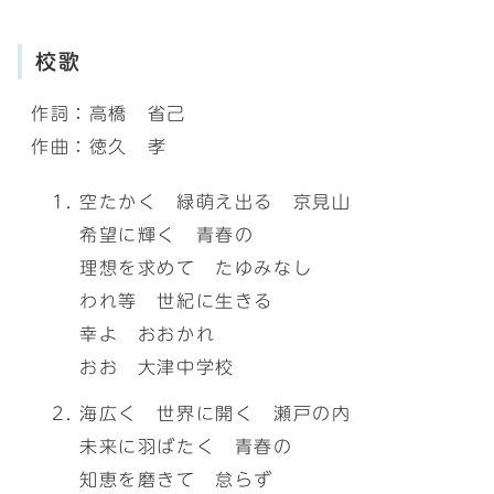
校歌
作詞：高橋 省己
作曲：徳久 孝
空たかく 緑萌え出る 京見山
希望に輝く 青春の
理想を求めて たゆみなし
われ等 世紀に生きる
幸よ おおかれ
おお 大津中学校
海広く 世界に開く 瀬戸の内
未来に羽ばたく 青春の
知恵を磨きて 怠らず