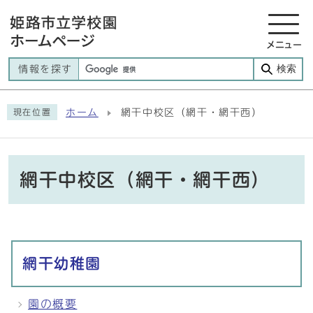
メニュー
検索
情報を探す
ホーム
網干中校区（網干・網干西）
現在位置
網干中校区（網干・網干西）
メインメニュー
網干幼稚園
園の概要