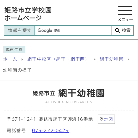
メニュー
検索
情報を探す
現在位置
ホーム
網干中校区（網干・網干西）
網干幼稚園
幼稚園の様子
網干幼稚園
姫路市立
ABOSHI KINDERGARTEN
〒671-1241 姫路市網干区興浜16番地
地図
電話番号：
079-272-0429