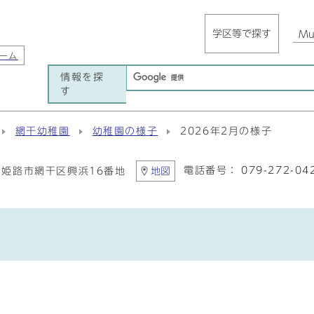
学区等で探す
Mul
ーム
情報を探
す
網干幼稚園
幼稚園の様子
2026年2月の様子
電話番号：
079-272-04
41 姫路市網干区興浜16番地
地図