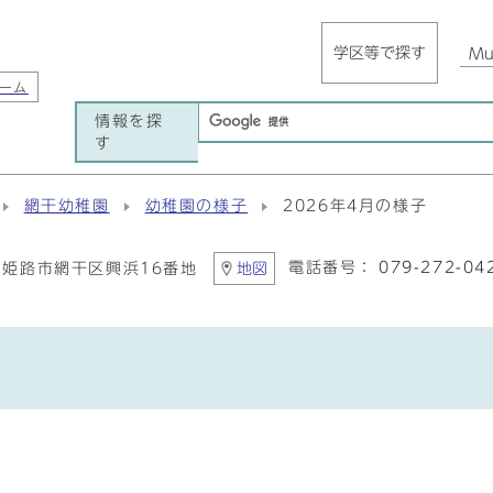
学区等で探す
Mul
ーム
情報を探
す
網干幼稚園
幼稚園の様子
2026年4月の様子
電話番号：
079-272-04
41 姫路市網干区興浜16番地
地図